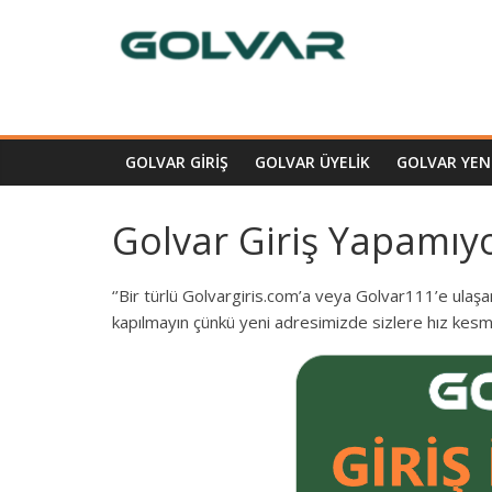
Skip
GOLVAR
to
content
GOLVAR
GÜNCEL
GİRİŞ
GOLVAR GİRİŞ
GOLVAR ÜYELİK
GOLVAR YENI
ADRESİ
Golvar Giriş Yapamıyo
‘’Bir türlü Golvargiris.com’a veya Golvar111’e ula
kapılmayın çünkü yeni adresimizde sizlere hız ke