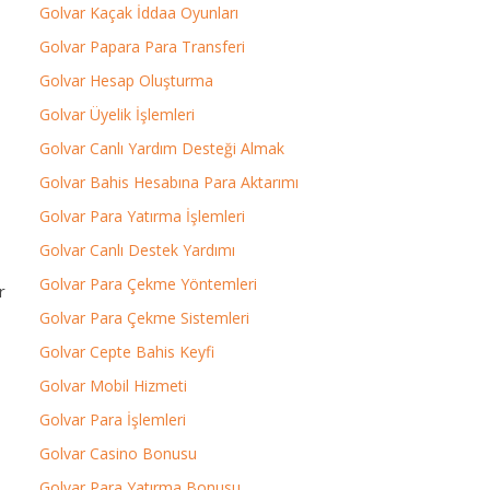
Golvar Kaçak İddaa Oyunları
Golvar Papara Para Transferi
Golvar Hesap Oluşturma
Golvar Üyelik İşlemleri
Golvar Canlı Yardım Desteği Almak
Golvar Bahis Hesabına Para Aktarımı
Golvar Para Yatırma İşlemleri
Golvar Canlı Destek Yardımı
Golvar Para Çekme Yöntemleri
r
Golvar Para Çekme Sistemleri
Golvar Cepte Bahis Keyfi
Golvar Mobil Hizmeti
Golvar Para İşlemleri
Golvar Casino Bonusu
Golvar Para Yatırma Bonusu