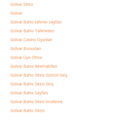
Golvar Sitesi
Golvar
Golvar Bahis tahmin sayfası
Golvar Bahis Tahminleri
Golvar Casino Oyunları
Golvar Bonusları
Golvar Üye Olma
Golvar Bahis Alternatifleri
Golvar Bahis Sitesi Güncel Giriş
Golvar Bahis Sitesi Giriş
Golvar Bahis Sayfası
Golvar Bahis Sitesi İnceleme
Golvar Bahis Sitesi