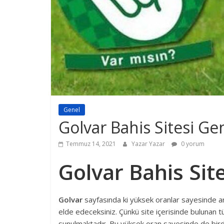
Genel
Golvar Bahis Sitesi Ge
Temmuz 14, 2021
Yazar Yazar
0 yorum
Golvar Bahis Sit
Golvar
sayfasında ki yüksek oranlar sayesinde ar
elde edeceksiniz. Çünkü site içerisinde bulunan 
sunulmaktadır. Bu yüksek oran sayesinde de bir