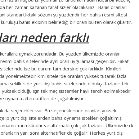
da her zaman kazanan taraf sizler olacaksınız. Bahis oranları
yani standartlıktaki sözüm şu yüzdendir her bahis resmi sitesi
ruluşu bahis ekibinin belirlediği bir oranı bülten olarak çıkartır.
arı neden farklı
in kurallara uymak zorundadır. Bu yüzden ülkemizde oranlar
resmi bahis sitelerinde aynı oran uygulaması geçerlidir. Fakat
s sitelerinde ise bu durum tam dersine çok farklıdır. Kimileri
la yönelmektedir kimi sitelerde oranları yüksek tutarak fazla
 şekilleri de yurt dışı bahis sitelerinde oldukça fazladır tek
yüksek olduğu için tek maç sistemler hayli tercih edilmektedir.
 oynama alternatifleri de çoğaltılmıştır.
ak da seçenekler var. Bu seçeneklerinde oranları yüksek
elip yurt dışı sitelerden bahis oynama istekleri çoğaltılmış
namamız mümkündür ve alternatif çok çok fazladır. Ülkemizde de
ranların yanı sora alternatifler de çoğalır. Herkes yurt dışı