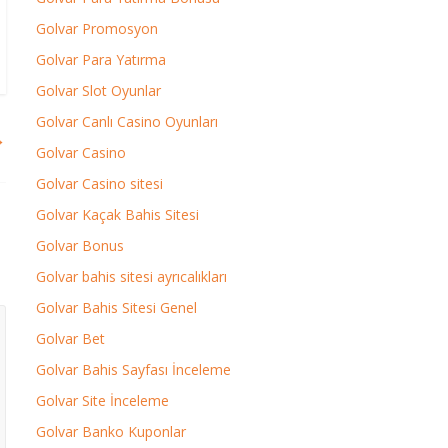
Golvar Promosyon
Golvar Para Yatırma
Golvar Slot Oyunlar
Golvar Canlı Casino Oyunları
→
Golvar Casino
Golvar Casino sitesi
Golvar Kaçak Bahis Sitesi
Golvar Bonus
Golvar bahis sitesi ayrıcalıkları
Golvar Bahis Sitesi Genel
Golvar Bet
Golvar Bahis Sayfası İnceleme
Golvar Site İnceleme
Golvar Banko Kuponlar