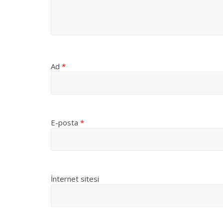
Ad
*
E-posta
*
İnternet sitesi