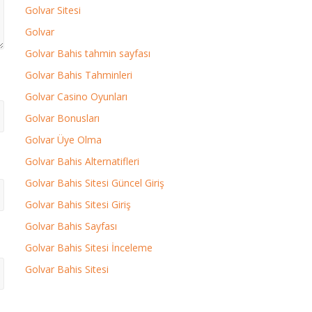
Golvar Sitesi
Golvar
Golvar Bahis tahmin sayfası
Golvar Bahis Tahminleri
Golvar Casino Oyunları
Golvar Bonusları
Golvar Üye Olma
Golvar Bahis Alternatifleri
Golvar Bahis Sitesi Güncel Giriş
Golvar Bahis Sitesi Giriş
Golvar Bahis Sayfası
Golvar Bahis Sitesi İnceleme
Golvar Bahis Sitesi