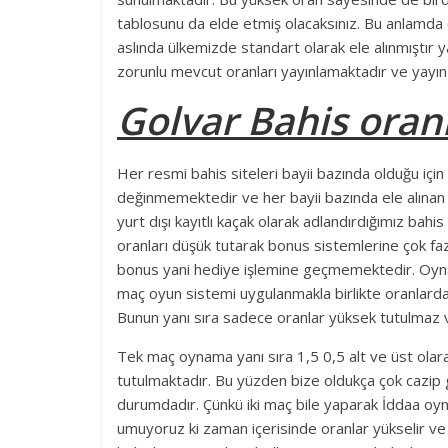
tablosunu da elde etmiş olacaksınız. Bu anlamda 
aslında ülkemizde standart olarak ele alınmıştır 
zorunlu mevcut oranları yayınlamaktadır ve yayın ku
Golvar Bahis oranl
Her resmi bahis siteleri bayii bazında olduğu iç
değinmemektedir ve her bayii bazında ele alınan 
yurt dışı kayıtlı kaçak olarak adlandırdığımız bahi
oranları düşük tutarak bonus sistemlerine çok faz
bonus yani hediye işlemine geçmemektedir. Oynama
maç oyun sistemi uygulanmakla birlikte oranlarda 
Bunun yanı sıra sadece oranlar yüksek tutulmaz ve
Tek maç oynama yanı sıra 1,5 0,5 alt ve üst olar
tutulmaktadır. Bu yüzden bize oldukça çok cazip g
durumdadır. Çünkü iki maç bile yaparak İddaa oy
umuyoruz ki zaman içerisinde oranlar yükselir ve o