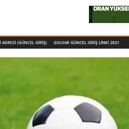
 ADRESI (GÜNCEL GIRIŞ)
GOLVAR GÜNCEL GIRIŞ LINKI 2021